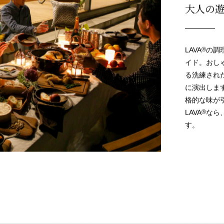
LAVA 公式ショップ
大人の
LAVA
®
の調
イド。おし
る洗練され
に演出しま
格的な味が
LAVA
®
なら
す。