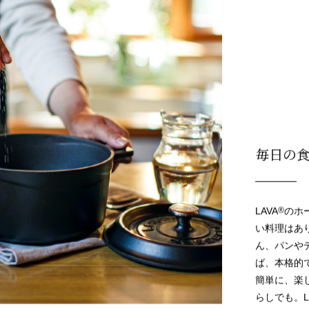
LAVA HOME COOKING
毎日の
LAVA
®
のホ
い料理はあ
ん、パンや