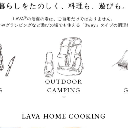
ホットサンド＆コンボ
®
LAVA
が選ばれる理由
ホットプレート＆ディッシュ
暮らしをたのしく、料理も、遊びも
その他・小物
お知らせ
®
LAVA
の活躍の場は、ご自宅だけではありません。
アやグランピングなど遊びの場でも使える「3way」タイプの調理
取り扱い店舗
お問い合わせ
OUTDOOR
G
CAMPING