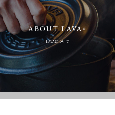
トップページへ
ABOUT LAVA
®
®
LAVA
について
LAVAについて
製品一覧
ラウンドキャセロール
お手入れ方法
オーバルキャセロール
フライパン＆グリルパン
レシピ